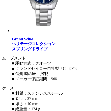
Grand Seiko
ヘリテージコレクション
スプリングドライブ
ムーブメント
■ 駆動方式：クオーツ
■ グランドセイコー自社製「Cal.9F62」
■ 信州 時の匠工房製
■ メーカー保証期間：5年
ケース
■ 材質：ステンレススチール
■ 直径：37 mm
■ 厚さ：10 mm
■ 総重量：134 g