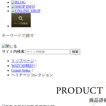
サイト内検索
トップページ
/
WATCH[時計]
/
Grand Seiko
/
ヘリテージコレクション