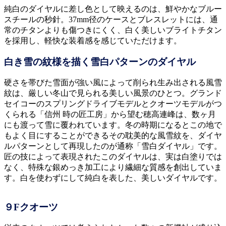
純白のダイヤルに差し色として映えるのは、鮮やかなブルー
スチールの秒針。37mm径のケースとブレスレットには、通
常のチタンよりも傷つきにくく、白く美しいブライトチタン
を採用し、軽快な装着感を感じていただけます。
白き雪の紋様を描く雪白パターンのダイヤル
硬さを帯びた雪面が強い風によって削られ生み出される風雪
紋は、厳しい冬山で見られる美しい風景のひとつ。グランド
セイコーのスプリングドライブモデルとクオーツモデルがつ
くられる「信州 時の匠工房」から望む穂高連峰は、数ヶ月
にも渡って雪に覆われています。冬の時期になるとこの地で
もよく目にすることができるその耽美的な風雪紋を、ダイヤ
ルパターンとして再現したのが通称「雪白ダイヤル」です。
匠の技によって表現されたこのダイヤルは、実は白塗りでは
なく、特殊な銀めっき加工により繊細な質感を創出していま
す。白を使わずにして純白を表した、美しいダイヤルです。
９Fクオーツ