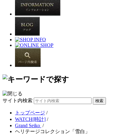
サイト内検索
トップページ
/
WATCH[時計]
/
Grand Seiko
/
ヘリテージコレクション「雪白」