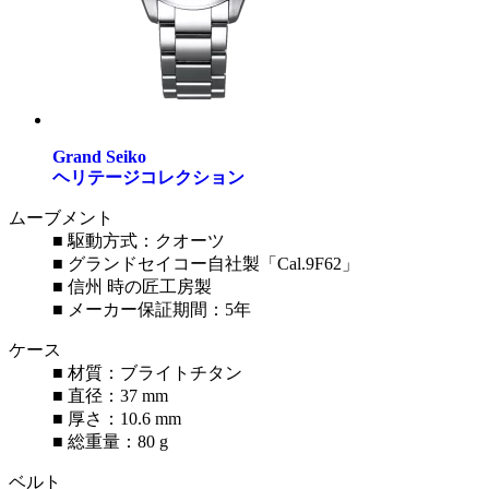
Grand Seiko
ヘリテージコレクション
ムーブメント
■ 駆動方式：クオーツ
■ グランドセイコー自社製「Cal.9F62」
■ 信州 時の匠工房製
■ メーカー保証期間：5年
ケース
■ 材質：ブライトチタン
■ 直径：37 mm
■ 厚さ：10.6 mm
■ 総重量：80 g
ベルト