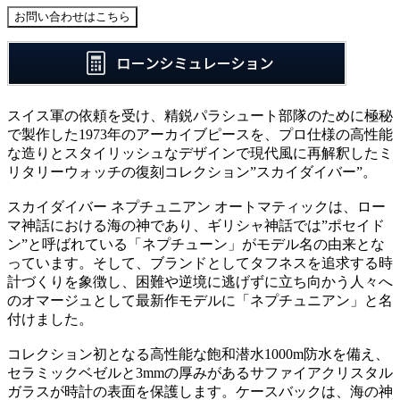
スイス軍の依頼を受け、精鋭パラシュート部隊のために極秘
で製作した1973年のアーカイブピースを、プロ仕様の高性能
な造りとスタイリッシュなデザインで現代風に再解釈したミ
リタリーウォッチの復刻コレクション”スカイダイバー”。
スカイダイバー ネプチュニアン オートマティックは、ロー
マ神話における海の神であり、ギリシャ神話では”ポセイド
ン”と呼ばれている「ネプチューン」がモデル名の由来とな
っています。そして、ブランドとしてタフネスを追求する時
計づくりを象徴し、困難や逆境に逃げずに立ち向かう人々へ
のオマージュとして最新作モデルに「ネプチュニアン」と名
付けました。
コレクション初となる高性能な飽和潜水1000m防水を備え、
セラミックベゼルと3mmの厚みがあるサファイアクリスタル
ガラスが時計の表面を保護します。ケースバックは、海の神