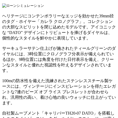
ヘリテージにコンテンポラリーなエッジを効かせた39mm径
のタグ・ホイヤー「カレラ クロノグラフ」。コレクション
の大胆なスピリットを閉じ込めたモデルです。アイコニック
な “DATO” デザインにトリビュートを捧げるダイヤルは、
個性的なスタイルを鮮やかに表現しています。
サーキュラーサテン仕上げが施されたティールグリーンのダ
イヤルには、3時位置にクロノグラフ分表示が備えられてい
るほか、9時位置には角度を付けた日付表示を備え、クリー
ンなスタイルと優れた視認性を叶えるデザインされていま
す。
100mの防水性を備えた洗練されたステンレススチール製ケ
ースには、ヴィンテージにインスピレーションを得たエレガ
ントな7連のビーズ オブ ライス ブレスレットが合わせら
れ、汎用性の高い、着け心地の良いウォッチに仕上がってい
ます。
自社製ムーブメント「キャリバーTH20-07 DATO」を搭載し