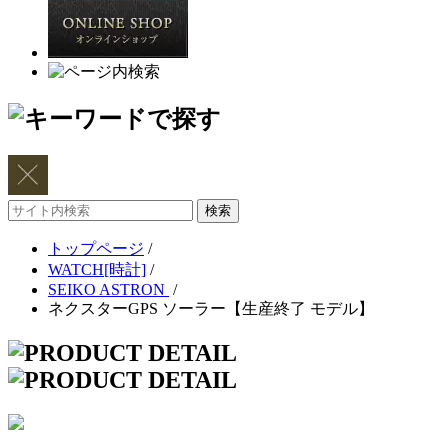
サ
イ
トップページ
/
ト
WATCH[時計]
/
内
SEIKO ASTRON
/
検
ネクスターGPS ソーラー【生産終了 モデル】
索