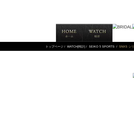
トップページ
/
WATCH[時計]
/
SEIKO 5 SPORTS
/
SNXS シ