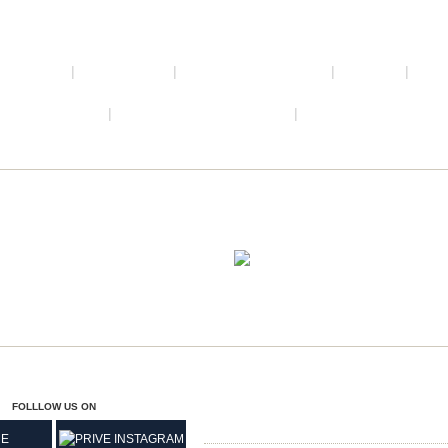
ブライダル
|
ジュエリー
|
インフォメーション
|
ブログ
|
店
コラム
|
プライバシー・ポリシー
|
サイトマップ
松山
089-932-8
FOLLLOW US ON
修理専用番号
089-909-3