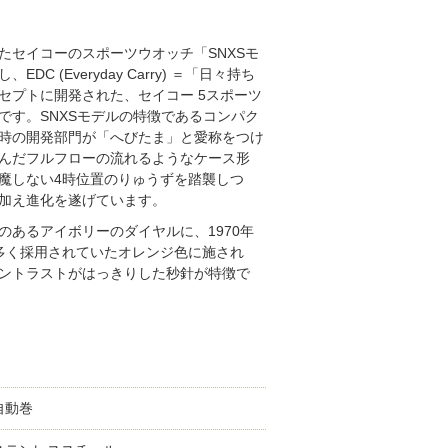
たセイコーのスポーツウオッチ「SNXSモ
DC (Everyday Carry) ＝「日々持ち
セプトに開発された、セイコー 5スポーツ
です。SNXSモデルの特徴であるコンパク
時の開発部門が「へびたま」と愛称をつけ
んだフルフローの流れるようなケース形
魔しない4時位置のりゅうずを踏襲しつ
加え進化を遂げています。
のあるアイボリーのダイヤルに、1970年
多く採用されていたオレンジ色に施され
ントラストがはっきりした秒針が特徴で
自動巻