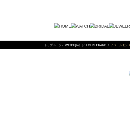
トップページ
/
WATCH[時計]
/
LOUIS ERARD
/
ノワールモン 