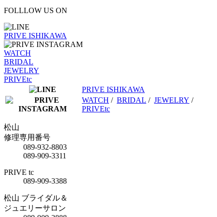
FOLLLOW US ON
PRIVE ISHIKAWA
WATCH
BRIDAL
JEWELRY
PRIVEtc
PRIVE ISHIKAWA
WATCH
/
BRIDAL
/
JEWELRY
/
PRIVEtc
松山
修理専用番号
089-932-8803
089-909-3311
PRIVE tc
089-909-3388
松山 ブライダル＆
ジュエリーサロン