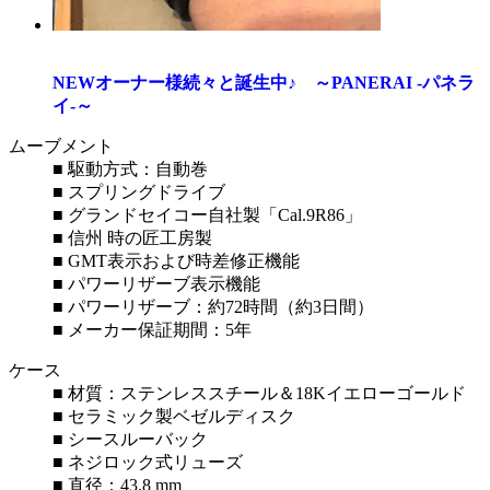
NEWオーナー様続々と誕生中♪ ～PANERAI -パネラ
イ-～
ムーブメント
■ 駆動方式：自動巻
■ スプリングドライブ
■ グランドセイコー自社製「Cal.9R86」
■ 信州 時の匠工房製
■ GMT表示および時差修正機能
■ パワーリザーブ表示機能
■ パワーリザーブ：約72時間（約3日間）
■ メーカー保証期間：5年
ケース
■ 材質：ステンレススチール＆18Kイエローゴールド
■ セラミック製ベゼルディスク
■ シースルーバック
■ ネジロック式リューズ
■ 直径：43.8 mm