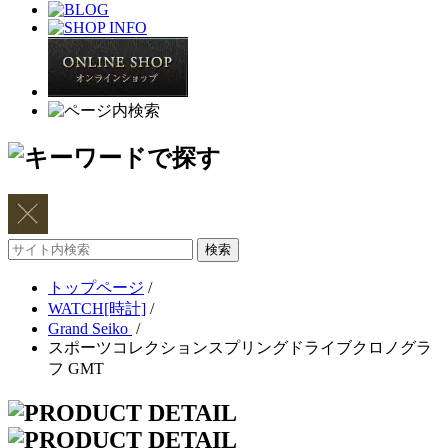
サ
イ
トップページ
/
ト
WATCH[時計]
/
内
Grand Seiko
/
検
スポーツコレクションスプリングドライブクロノグラ
索
フ GMT