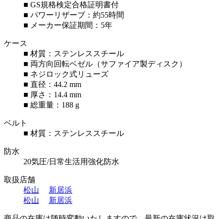
■ GS規格検定合格証明書付
■ パワーリザーブ：約55時間
■ メーカー保証期間：5年
ケース
■ 材質：ステンレススチール
■ 両方向回転ベゼル（サファイア製ディスク）
■ ネジロック式リューズ
■ 直径：44.2 mm
■ 厚さ：14.4 mm
■ 総重量：188 g
ベルト
■ 材質：ステンレススチール
防水
20気圧/日常生活用強化防水
取扱店舗
松山
新居浜
松山
新居浜
商品の在庫は随時変動いたしますので、最新の在庫状況は取