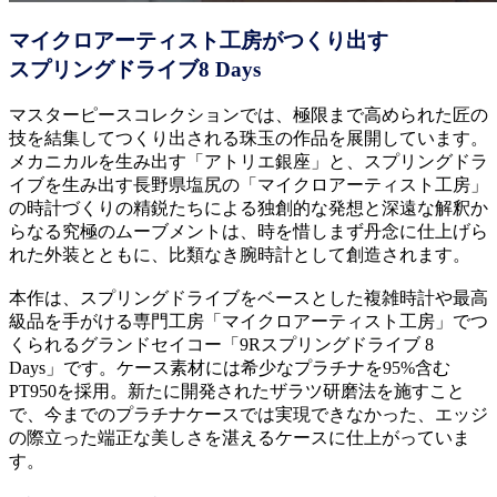
マイクロアーティスト工房がつくり出す
スプリングドライブ8 Days
マスターピースコレクションでは、極限まで高められた匠の
技を結集してつくり出される珠玉の作品を展開しています。
メカニカルを生み出す「アトリエ銀座」と、スプリングドラ
イブを生み出す長野県塩尻の「マイクロアーティスト工房」
の時計づくりの精鋭たちによる独創的な発想と深遠な解釈か
らなる究極のムーブメントは、時を惜しまず丹念に仕上げら
れた外装とともに、比類なき腕時計として創造されます。
本作は、スプリングドライブをベースとした複雑時計や最高
級品を手がける専門工房「マイクロアーティスト工房」でつ
くられるグランドセイコー「9Rスプリングドライブ 8
Days」です。ケース素材には希少なプラチナを95%含む
PT950を採用。新たに開発されたザラツ研磨法を施すこと
で、今までのプラチナケースでは実現できなかった、エッジ
の際立った端正な美しさを湛えるケースに仕上がっていま
す。