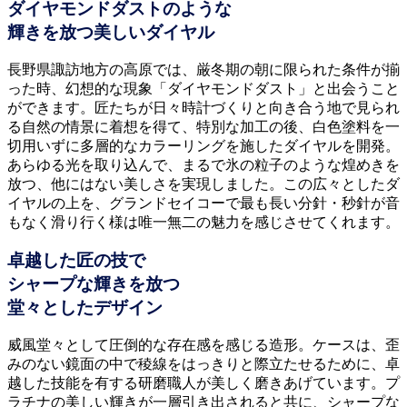
ダイヤモンドダストのような
輝きを放つ美しいダイヤル
長野県諏訪地方の高原では、厳冬期の朝に限られた条件が揃
った時、幻想的な現象「ダイヤモンドダスト」と出会うこと
ができます。匠たちが日々時計づくりと向き合う地で見られ
る自然の情景に着想を得て、特別な加工の後、白色塗料を一
切用いずに多層的なカラーリングを施したダイヤルを開発。
あらゆる光を取り込んで、まるで氷の粒子のような煌めきを
放つ、他にはない美しさを実現しました。この広々としたダ
イヤルの上を、グランドセイコーで最も長い分針・秒針が音
もなく滑り行く様は唯一無二の魅力を感じさせてくれます。
卓越した匠の技で
シャープな輝きを放つ
堂々としたデザイン
威風堂々として圧倒的な存在感を感じる造形。ケースは、歪
みのない鏡面の中で稜線をはっきりと際立たせるために、卓
越した技能を有する研磨職人が美しく磨きあげています。プ
ラチナの美しい輝きが一層引き出されると共に、シャープな