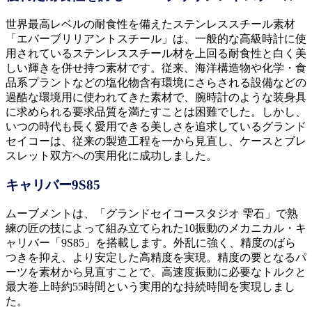
世界最高レベルの耐食性を備えたステンレススチール素材
「エバーブリリアントスチール」は、一般的な高級時計に使
用されているステンレススチール材を上回る耐食性と白く美
しい輝きを併せ持つ素材です。従来、海洋構造物や化学・食
品系プラントなどの塩化物含有環境にさらされる設備などの
過酷な環境用に使われてきた素材で、腕時計のような装身具
に求められる要求品質を満たすことは困難でした。しかし、
いつの時代も長く愛用できる美しさを追求しているグランド
セイコーは、従来の製造工程を一から見直し、ケースとブレ
スレット双方への実用化に成功しました。
キャリバー9S85
ムーブメントは、「グランドセイコースタジオ 雫石」で熟
練の匠の技によって組み立てられた10振動のメカニカル・キ
ャリバー「9S85」を搭載します。外乱に強く、精度のばら
つきを抑え、より安定した高精度を実現。精度の要となるパ
ーツを素材から見直すことで、高速度振動に必要なトルクと
最大巻上時約55時間という実用的な持続時間を実現しまし
た。