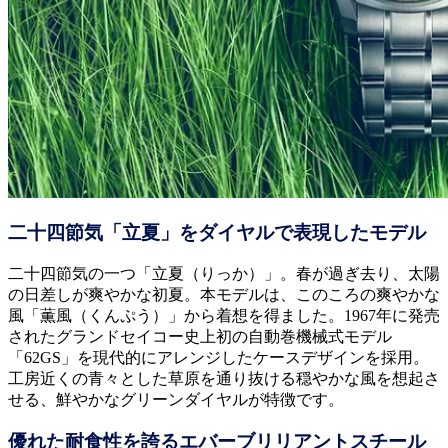
二十四節気「立夏」をダイヤルで表現したモデル
二十四節気の一つ「立夏（りっか）」。春が過ぎ去り、太陽
の日差しが爽やかな初夏。本モデルは、このころの爽やかな
風「薫風（くんぷう）」から着想を得ました。1967年に発売
されたグランドセイコー史上初の自動巻機械式モデル
「62GS」を現代的にアレンジしたケースデザインを採用。
工房近くの青々とした草原を通り抜ける穏やかな風を想起さ
せる、鮮やかなグリーンダイヤルが特徴です。
優れた耐食性を誇るエバーブリリアントスチール