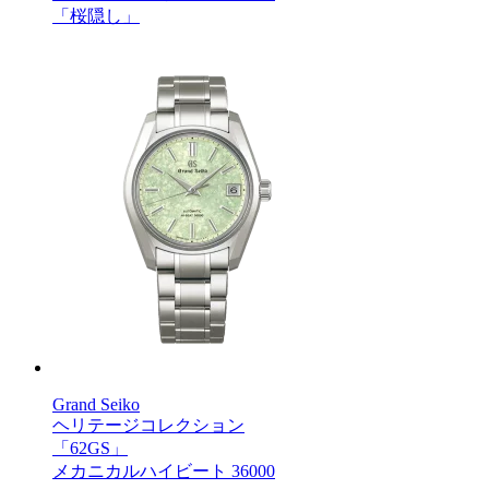
「桜隠し」
Grand Seiko
ヘリテージコレクション
「62GS」
メカニカルハイビート 36000