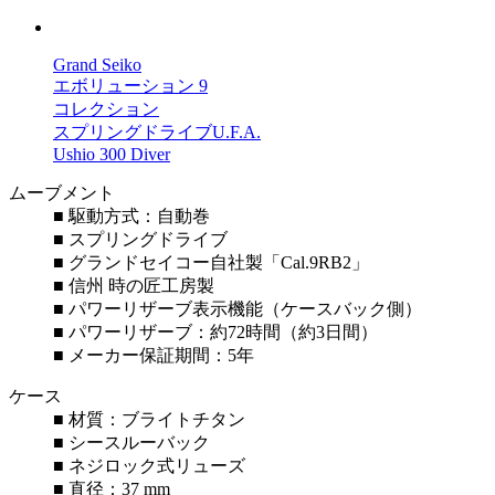
Grand Seiko
エボリューション 9
コレクション
スプリングドライブU.F.A.
Ushio 300 Diver
ムーブメント
■ 駆動方式：自動巻
■ スプリングドライブ
■ グランドセイコー自社製「Cal.9RB2」
■ 信州 時の匠工房製
■ パワーリザーブ表示機能（ケースバック側）
■ パワーリザーブ：約72時間（約3日間）
■ メーカー保証期間：5年
ケース
■ 材質：ブライトチタン
■ シースルーバック
■ ネジロック式リューズ
■ 直径：37 mm