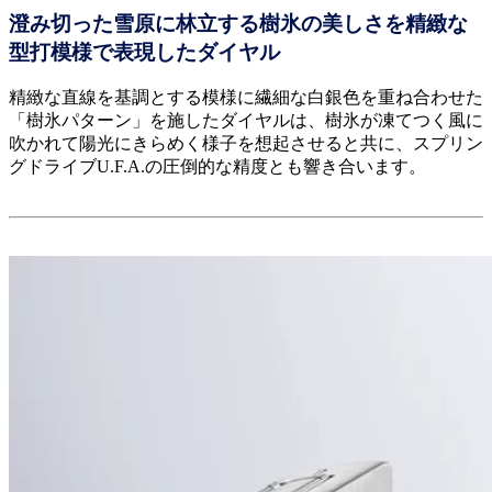
澄み切った雪原に林立する樹氷の美しさを精緻な
型打模様で表現したダイヤル
精緻な直線を基調とする模様に繊細な白銀色を重ね合わせた
「樹氷パターン」を施したダイヤルは、樹氷が凍てつく風に
吹かれて陽光にきらめく様子を想起させると共に、スプリン
グドライブU.F.A.の圧倒的な精度とも響き合います。