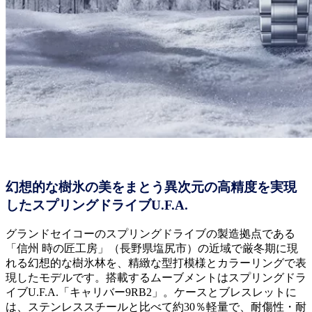
幻想的な樹氷の美をまとう異次元の高精度を実現
したスプリングドライブU.F.A.
グランドセイコーのスプリングドライブの製造拠点である
「信州 時の匠工房」（長野県塩尻市）の近域で厳冬期に現
れる幻想的な樹氷林を、精緻な型打模様とカラーリングで表
現したモデルです。搭載するムーブメントはスプリングドラ
イブU.F.A.「キャリバー9RB2」。ケースとブレスレットに
は、ステンレススチールと比べて約30％軽量で、耐傷性・耐