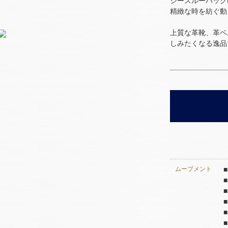
シースルーバック
精緻な時を紡ぐ動
上質な革靴、革ベ
しみたくなる逸品
ムーブメント