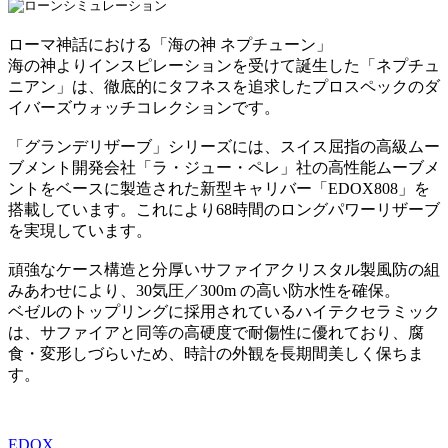
ローマ神話における「海の神 ネプチューン」
海の神よりインスピレーションを受けて誕生した「ネプチュ
ニアン」は、徹底的にタフネスを追求したプロスペックのダ
イバーズウォッチコレクションです。
「グランデリザーブ」シリーズには、スイス屈指の高級ムー
ブメント開発会社「ラ・ジュー・ペレ」社の高性能ムーブメ
ントをベースに製造された新型キャリバー「EDOX808」を
搭載しています。これにより68時間のロングパワーリザーブ
を実現しています。
頑強なケース構造と分厚いサファイアクリスタル製風防の組
みあわせにより、30気圧／300m の高い防水性を確保。
ベゼルのトップリングに採用されているハイテクセラミック
は、サファイアと同等の高硬度で耐傷性に優れており、腐
食・変形しづらいため、時計の外観を長期間美しく保ちま
す。
EDOX