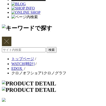
サ
イ
トップページ
/
ト
WATCH[時計]
/
内
EDOX
/
検
クロノオフショア1クロノグラフ
索