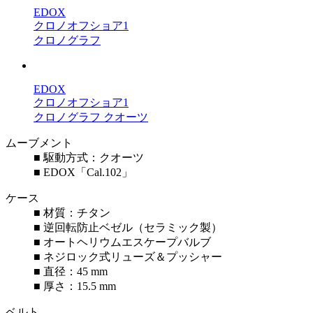
EDOX
クロノオフショア1
クロノグラフ
EDOX
クロノオフショア1
クロノグラフ クオーツ
ムーブメント
■ 駆動方式：クオーツ
■ EDOX「Cal.102」
ケース
■ 材質：チタン
■ 逆回転防止ベゼル（セラミック製）
■ オートヘリウムエスケープバルブ
■ ネジロック式リューズ＆プッシャー
■ 直径：45 mm
■ 厚さ：15.5 mm
ベルト