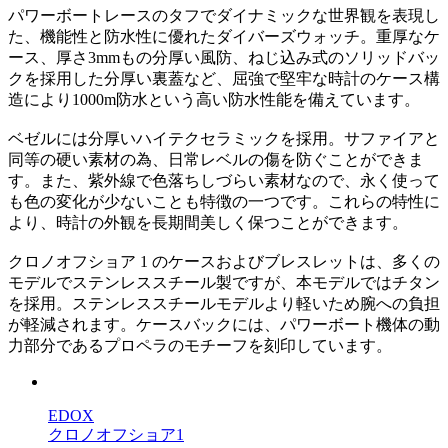
パワーボートレースのタフでダイナミックな世界観を表現し
た、機能性と防水性に優れたダイバーズウォッチ。重厚なケ
ース、厚さ3mmもの分厚い風防、ねじ込み式のソリッドバッ
クを採用した分厚い裏蓋など、屈強で堅牢な時計のケース構
造により1000m防水という高い防水性能を備えています。
ベゼルには分厚いハイテクセラミックを採用。サファイアと
同等の硬い素材の為、日常レベルの傷を防ぐことができま
す。また、紫外線で色落ちしづらい素材なので、永く使って
も色の変化が少ないことも特徴の一つです。これらの特性に
より、時計の外観を長期間美しく保つことができます。
クロノオフショア 1 のケースおよびブレスレットは、多くの
モデルでステンレススチール製ですが、本モデルではチタン
を採用。ステンレススチールモデルより軽いため腕への負担
が軽減されます。ケースバックには、パワーボート機体の動
力部分であるプロペラのモチーフを刻印しています。
EDOX
クロノオフショア1