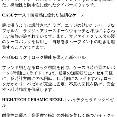
た、機能性と防水性に優れたダイバーズウォッチ。
CASEケース
｜装着感に優れた強靭なケース
腕に沿うように設計されたラグ、エッジの効いたシャープな
フォルム、ラグジュアリースポーツウォッチと呼ぶにふさわ
しい装飾が施されています。また、サファイアクリスタル製
のケースバックを採用し、自動巻きムーブメントの動きを鑑
賞することができます。
ベゼルロック
｜ロック機能を備えた新ベゼル
ブランド初となるロック機能を付与。ケース 9 時位置のレバ
ーを6時側にスライドすれば、通常の逆回転防止ベゼル同様
に、反時計方向にのみ回転。12 時側にスライドすればロッ
クがかかり、ベゼルが完全に固定。不意の回転を防ぎ、安全
性・計時精度を保証します。
HIGH-TECH CERAMIC BEZEL
｜ハイテクセラミックベゼ
ル
耐傷性に優れ、高硬度で時計の外観を美しく保つハイテクセ