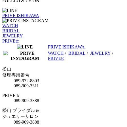
FOLLLOW US ON
PRIVE ISHIKAWA
WATCH
BRIDAL
JEWELRY
PRIVEtc
PRIVE ISHIKAWA
WATCH
/
BRIDAL
/
JEWELRY
/
PRIVEtc
松山
修理専用番号
089-932-8803
089-909-3311
PRIVE tc
089-909-3388
松山 ブライダル＆
ジュエリーサロン
089-909-3888