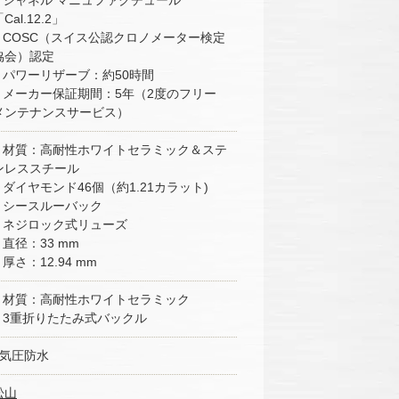
■ シャネル マニュファクチュール
Cal.12.2」
■ COSC（スイス公認クロノメーター検定
協会）認定
■ パワーリザーブ：約50時間
■ メーカー保証期間：5年（2度のフリー
メンテナンスサービス）
■ 材質：高耐性ホワイトセラミック＆ステ
ンレススチール
■ ダイヤモンド46個（約1.21カラット)
■ シースルーバック
■ ネジロック式リューズ
■ 直径：33 mm
■ 厚さ：12.94 mm
■ 材質：高耐性ホワイトセラミック
■ 3重折りたたみ式バックル
5気圧防水
松山