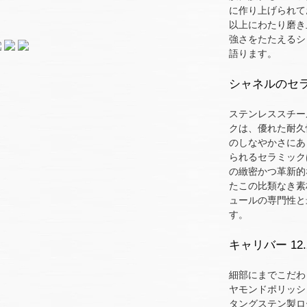
に作り上げられて
以上にわたり磨き
強さをたたえるシ
語ります。
シャネルのセ
ステンレススチー
クは、優れた耐久
のしなやかさにあ
られるセラミック
の緻密かつ革新的
たこの比類なき素
ュールの専門性と
す。
キャリバー 12.
細部にまでこだわ
ヤモンドポリッシ
タングステン製ロ