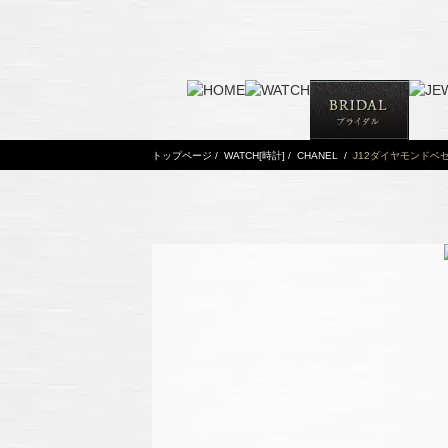
トップページ
/
WATCH[時計]
/
CHANEL
/
J12ダイヤモンドベゼル