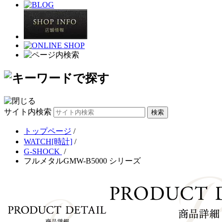
サイト内検索
トップページ
/
WATCH[時計]
/
G-SHOCK
/
フルメタルGMW-B5000 シリーズ