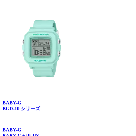
BABY-G
BGD-10 シリーズ
BABY-G
BABY-G＋PLUS