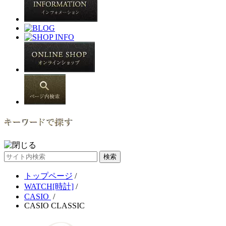
サ
イ
トップページ
/
ト
WATCH[時計]
/
内
CASIO
/
検
CASIO CLASSIC
索