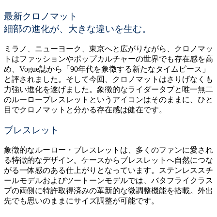
最新クロノマット
細部の進化が、大きな違いを生む。
ミラノ、ニューヨーク、東京へと広がりながら、クロノマッ
トはファッションやポップカルチャーの世界でも存在感を高
め、Vogue誌から「90年代を象徴する新たなタイムピース」
と評されました。そして今回、クロノマットはさりげなくも
力強い進化を遂げました。象徴的なライダータブと唯一無二
のルーローブレスレットというアイコンはそのままに、ひと
目でクロノマットと分かる存在感は健在です。
ブレスレット
象徴的なルーロー・ブレスレットは、多くのファンに愛され
る特徴的なデザイン。ケースからブレスレットへ自然につな
がる一体感のある仕上がりとなっています。ステンレススチ
ールモデルおよびツートーンモデルでは、バタフライクラス
プの両側に
特許取得済みの革新的な微調整機能
を搭載。外出
先でも思いのままにサイズ調整が可能です。