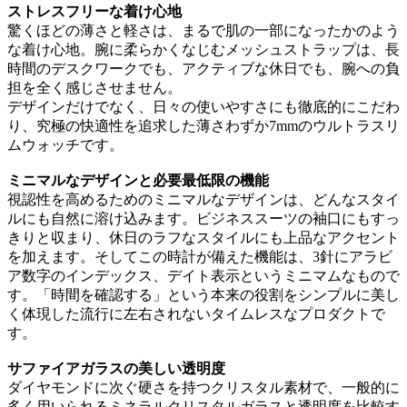
ストレスフリーな着け心地
驚くほどの薄さと軽さは、まるで肌の一部になったかのよう
な着け心地。腕に柔らかくなじむメッシュストラップは、長
時間のデスクワークでも、アクティブな休日でも、腕への負
担を全く感じさせません。
デザインだけでなく、日々の使いやすさにも徹底的にこだわ
り、究極の快適性を追求した薄さわずか7mmのウルトラスリ
ムウォッチです。
ミニマルなデザインと必要最低限の機能
視認性を高めるためのミニマルなデザインは、どんなスタイ
ルにも自然に溶け込みます。ビジネススーツの袖口にもすっ
きりと収まり、休日のラフなスタイルにも上品なアクセント
を加えます。そしてこの時計が備えた機能は、3針にアラビ
ア数字のインデックス、デイト表示というミニマムなもので
す。「時間を確認する」という本来の役割をシンプルに美し
く体現した流行に左右されないタイムレスなプロダクトで
す。
サファイアガラスの美しい透明度
ダイヤモンドに次ぐ硬さを持つクリスタル素材で、一般的に
多く用いられるミネラルクリスタルガラスと透明度を比較す