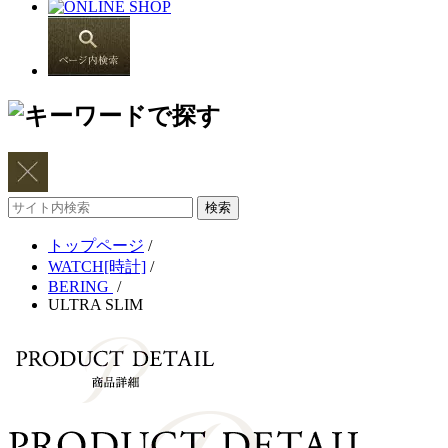
サ
イ
トップページ
/
ト
WATCH[時計]
/
内
BERING
/
検
ULTRA SLIM
索