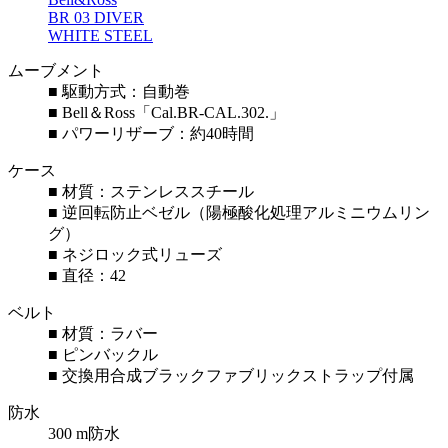
BR 03 DIVER
WHITE STEEL
ムーブメント
■ 駆動方式：自動巻
■ Bell＆Ross「Cal.BR-CAL.302.」
■ パワーリザーブ：約40時間
ケース
■ 材質：ステンレススチール
■ 逆回転防止ベゼル（陽極酸化処理アルミニウムリン
グ）
■ ネジロック式リューズ
■ 直径：42
ベルト
■ 材質：ラバー
■ ピンバックル
■ 交換用合成ブラックファブリックストラップ付属
防水
300 m防水