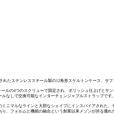
げが施されたステンレススチール製の12角形スケルトンケース、
チールの4つのスクリューで固定され、ポリッシュ仕上げとサ
ールなしで交換可能なインターチェンジャブルストラップです
のミニマルなラインと大胆なシェイプにインスパイアされた、
あり、フォルムと機能の融合という創業以来メゾンが誇る優れ