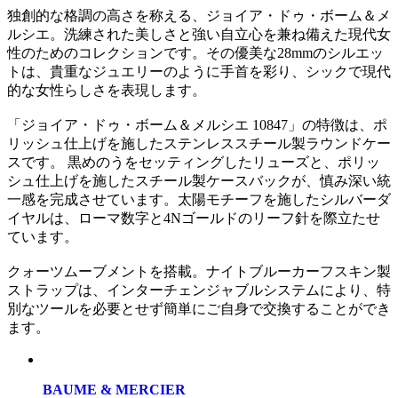
独創的な格調の高さを称える、ジョイア・ドゥ・ボーム＆メ
ルシエ。洗練された美しさと強い自立心を兼ね備えた現代女
性のためのコレクションです。その優美な28mmのシルエッ
トは、貴重なジュエリーのように手首を彩り、シックで現代
的な女性らしさを表現します。
「ジョイア・ドゥ・ボーム＆メルシエ 10847」の特徴は、ポ
リッシュ仕上げを施したステンレススチール製ラウンドケー
スです。 黒めのうをセッティングしたリューズと、ポリッ
シュ仕上げを施したスチール製ケースバックが、慎み深い統
一感を完成させています。太陽モチーフを施したシルバーダ
イヤルは、ローマ数字と4Nゴールドのリーフ針を際立たせ
ています。
クォーツムーブメントを搭載。ナイトブルーカーフスキン製
ストラップは、インターチェンジャブルシステムにより、特
別なツールを必要とせず簡単にご自身で交換することができ
ます。
BAUME & MERCIER