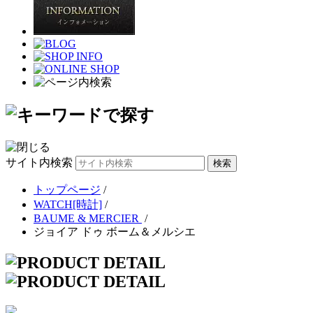
サイト内検索
トップページ
/
WATCH[時計]
/
BAUME & MERCIER
/
ジョイア ドゥ ボーム＆メルシエ