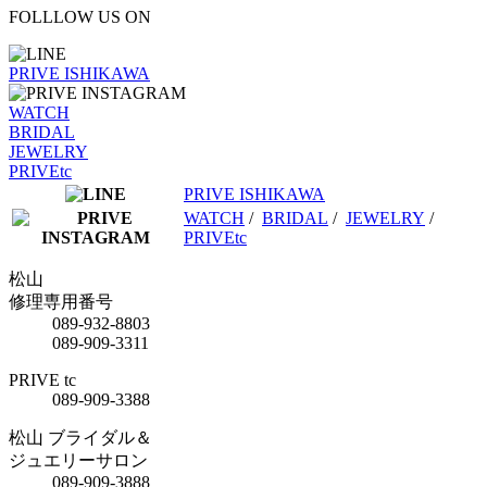
FOLLLOW US ON
PRIVE ISHIKAWA
WATCH
BRIDAL
JEWELRY
PRIVEtc
PRIVE ISHIKAWA
WATCH
/
BRIDAL
/
JEWELRY
/
PRIVEtc
松山
修理専用番号
089-932-8803
089-909-3311
PRIVE tc
089-909-3388
松山 ブライダル＆
ジュエリーサロン
089-909-3888