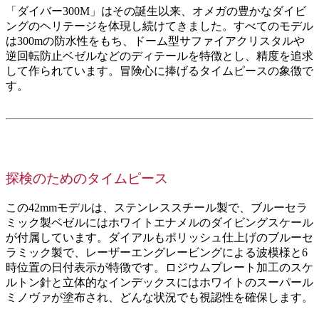
「ダイバー300M」はその誕生以来、オメガの豊かなダイビ
ングのヘリテージを体現し続けてきました。すべてのモデル
は300mの防水性をもち、ドーム型サファイアクリスタルや
逆回転防止ベゼルなどのディテールを特徴とし、精度を追求
して作られています。冒険心に捧げるタイムピースの象徴で
す。
探検のためのタイムピース
この42mmモデルは⁠、ステンレススチール製で⁠、ブル⁠ーセラ
ミ⁠ック製ベゼルにはホ⁠ワイトエナメルのダイビングスケ⁠ール
が付属しています⁠。ダイアルもポリ⁠ッシ⁠ュ仕上げのブル⁠ーセ
ラミ⁠ック製で⁠、レ⁠ーザ⁠ーエングレ⁠ービングによる波模様と6
時位置の日付表示が特徴です⁠。ロジウムプレ⁠ート加工のスケ
ルトン針と立体⁠的なインデ⁠ックスにはホ⁠ワイトのス⁠ーパ⁠ール
ミノヴ⁠ァが塗布され⁠、どんな状況でも視認性を確保します。