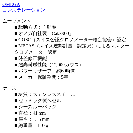
OMEGA
コンステレーション
ムーブメント
■ 駆動方式：自動巻
■ オメガ自社製「Cal.8900」
■ COSC（スイス公認クロノメーター検定協会）認定
■ METAS（スイス連邦計量・認定局）によるマスター
クロノメーター認定
■ 時差修正機能
■ 超高耐磁性能（15,000ガウス）
■ パワーリザーブ：約60時間
■ メーカー保証期間：5年
ケース
■ 材質：ステンレススチール
■ セラミック製ベゼル
■ シースルーバック
■ 直径：41 mm
■ 厚さ：13.5 mm
■ 総重量：110 g